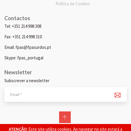
Política de Cookies
Contactos
Tel: +351 214 998 308
Fax: +351 214 998 310
Email: fpas@fpasurdos.pt
Skype: fpas_portugal
Newsletter
Subscrever a newsletter
© 2026 FPAS. Todos os direitos reservados.
ATENÇÃO
: Este site utiliza cookies. Ao navegar no site estará a