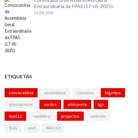
Extraordinária da FPAS (17-05-2025)
12-04-2025
ETIQUETAS
convocatória
assembleia
concurso
logotipo
internacional
surdos
intérprete
lgp
mai112
república
projectos
website
fpas
eud
MAI 112