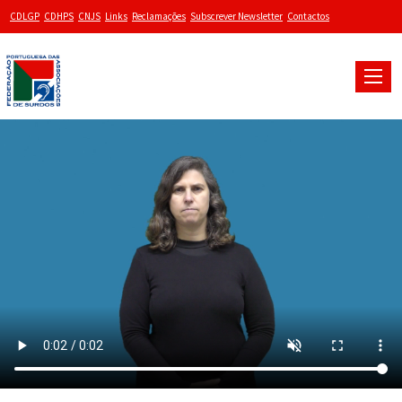
CDLGP
CDHPS
CNJS
Links
Reclamações
Subscrever Newsletter
Contactos
Toggle
naviga