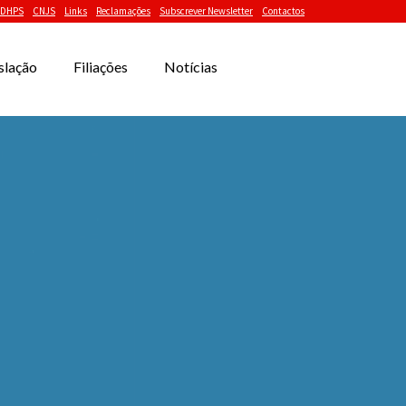
DHPS
CNJS
Links
Reclamações
Subscrever Newsletter
Contactos
slação
Filiações
Notícias