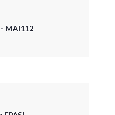
P - MAI112
a FPAS!