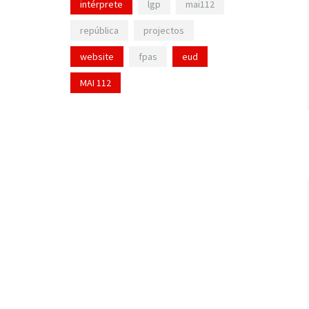
intérprete
lgp
mai112
república
projectos
website
fpas
eud
MAI 112