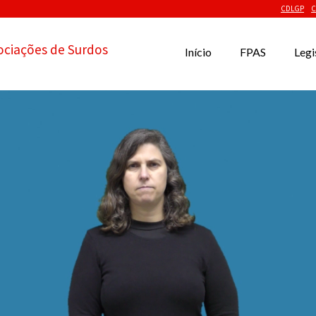
CDLGP
C
ociações de Surdos
Início
FPAS
Legi