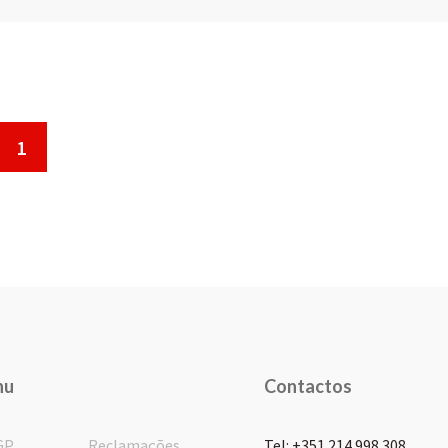
1
nu
Contactos
GP
Reclamações
Tel: +351 214 998 308