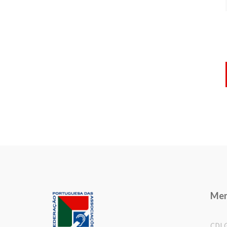
Me
CDL