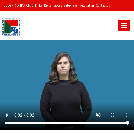
CDLGP
CDHPS
CNJS
Links
Reclamações
Subscrever Newsletter
Contactos
Toggle
naviga