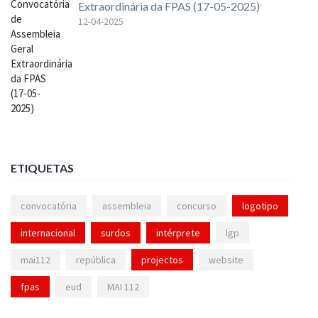
Extraordinária da FPAS (17-05-2025)
12-04-2025
ETIQUETAS
convocatória
assembleia
concurso
logotipo
internacional
surdos
intérprete
lgp
mai112
república
projectos
website
fpas
eud
MAI 112