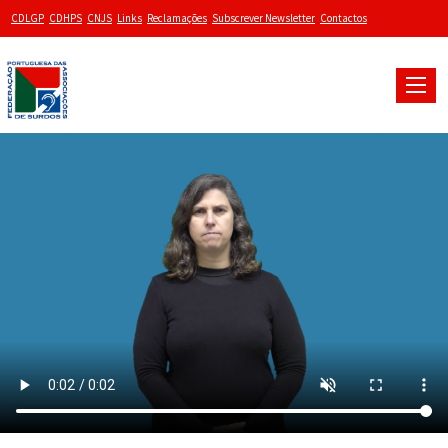
CDLGP
CDHPS
CNJS
Links
Reclamações
Subscrever Newsletter
Contactos
Toggle
naviga