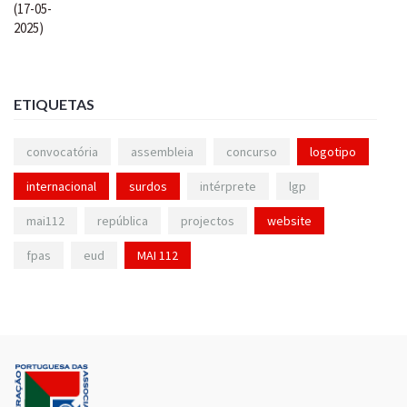
ETIQUETAS
convocatória
assembleia
concurso
logotipo
internacional
surdos
intérprete
lgp
mai112
república
projectos
website
fpas
eud
MAI 112