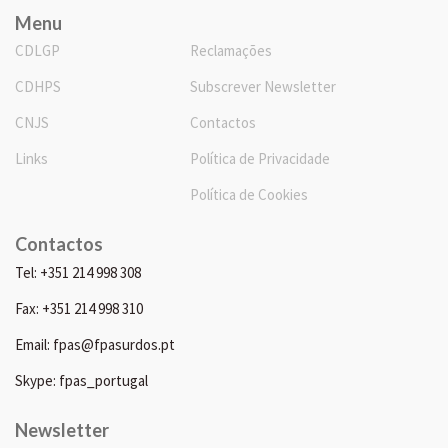
Menu
CDLGP
Reclamações
CDHPS
Subscrever Newsletter
CNJS
Contactos
Links
Política de Privacidade
Política de Cookies
Contactos
Tel: +351 214 998 308
Fax: +351 214 998 310
Email: fpas@fpasurdos.pt
Skype: fpas_portugal
Newsletter