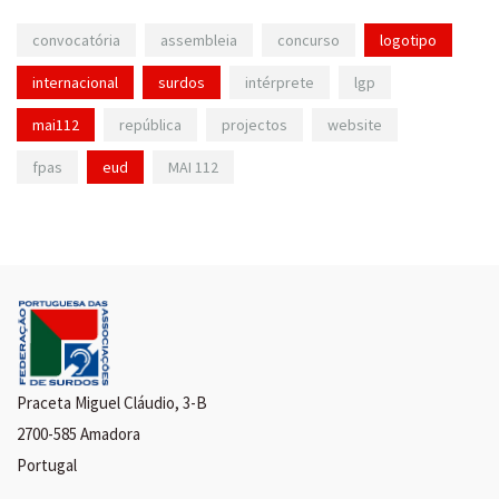
convocatória
assembleia
concurso
logotipo
internacional
surdos
intérprete
lgp
mai112
república
projectos
website
fpas
eud
MAI 112
Praceta Miguel Cláudio, 3-B
2700-585 Amadora
Portugal