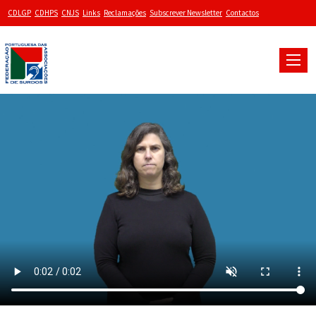
CDLGP
CDHPS
CNJS
Links
Reclamações
Subscrever Newsletter
Contactos
Toggle
naviga