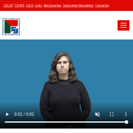
CDLGP
CDHPS
CNJS
Links
Reclamações
Subscrever Newsletter
Contactos
Toggle
naviga