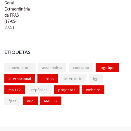
ETIQUETAS
convocatória
assembleia
concurso
logotipo
internacional
surdos
intérprete
lgp
mai112
república
projectos
website
fpas
eud
MAI 112