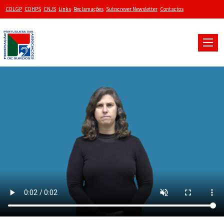
CDLGP
CDHPS
CNJS
Links
Reclamações
Subscrever Newsletter
Contactos
Toggle
naviga