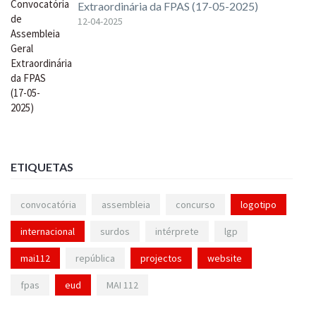
Extraordinária da FPAS (17-05-2025)
12-04-2025
ETIQUETAS
convocatória
assembleia
concurso
logotipo
internacional
surdos
intérprete
lgp
mai112
república
projectos
website
fpas
eud
MAI 112