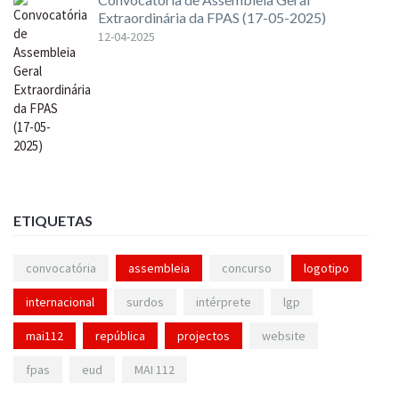
Extraordinária da FPAS (17-05-2025)
12-04-2025
ETIQUETAS
convocatória
assembleia
concurso
logotipo
internacional
surdos
intérprete
lgp
mai112
república
projectos
website
fpas
eud
MAI 112