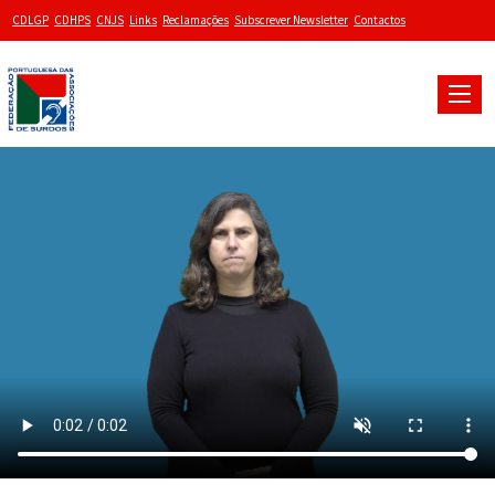
CDLGP
CDHPS
CNJS
Links
Reclamações
Subscrever Newsletter
Contactos
Toggle
naviga