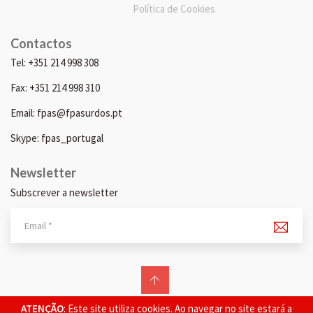
Política de Cookies
Contactos
Tel: +351 214 998 308
Fax: +351 214 998 310
Email: fpas@fpasurdos.pt
Skype: fpas_portugal
Newsletter
Subscrever a newsletter
© 2026 FPAS. Todos os direitos reservados.
ATENÇÃO
: Este site utiliza cookies. Ao navegar no site estará a