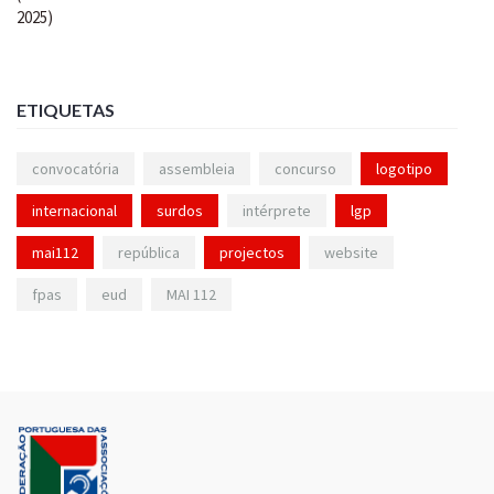
ETIQUETAS
convocatória
assembleia
concurso
logotipo
internacional
surdos
intérprete
lgp
mai112
república
projectos
website
fpas
eud
MAI 112