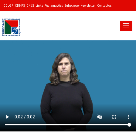
CDLGP
CDHPS
CNJS
Links
Reclamações
Subscrever Newsletter
Contactos
Toggle
naviga