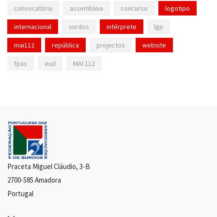
convocatória
assembleia
concurso
logotipo
internacional
surdos
intérprete
lgp
mai112
república
projectos
website
fpas
eud
MAI 112
Praceta Miguel Cláudio, 3-B
2700-585 Amadora
Portugal