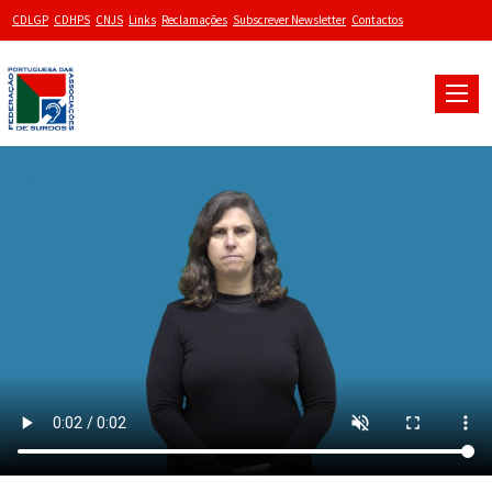
CDLGP
CDHPS
CNJS
Links
Reclamações
Subscrever Newsletter
Contactos
Toggle
naviga