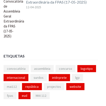
Extraordinária da FPAS (17-05-2025)
12-04-2025
ETIQUETAS
convocatória
assembleia
concurso
logotipo
internacional
surdos
intérprete
lgp
mai112
república
projectos
website
fpas
eud
MAI 112