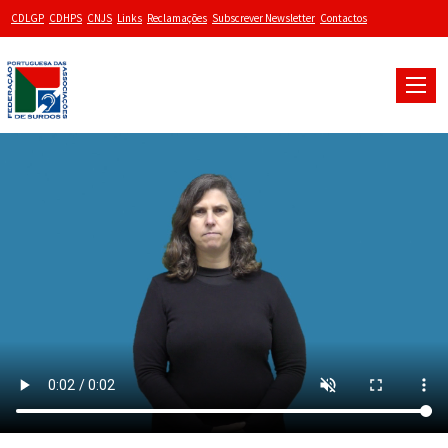
CDLGP
CDHPS
CNJS
Links
Reclamações
Subscrever Newsletter
Contactos
Toggle
naviga