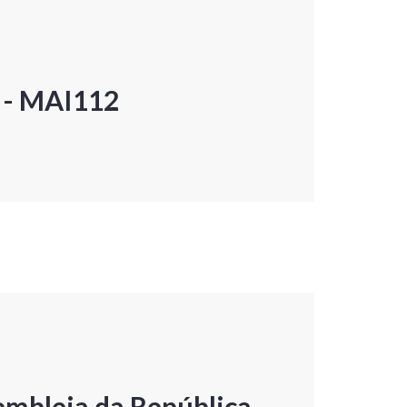
P - MAI112
embleia da República