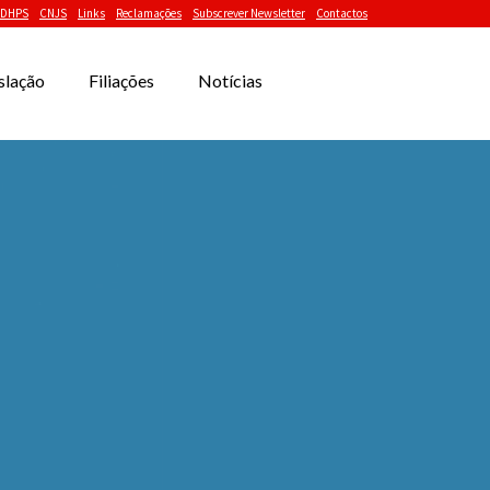
DHPS
CNJS
Links
Reclamações
Subscrever Newsletter
Contactos
slação
Filiações
Notícias