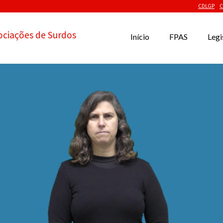
CDLGP
C
ociações de Surdos
Início
FPAS
Legi