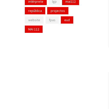
intérprete
lgp
mai112
república
projectos
website
fpas
eud
MAI 112