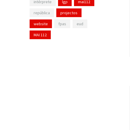
intérprete
lgp
mai112
república
projectos
website
fpas
eud
MAI 112