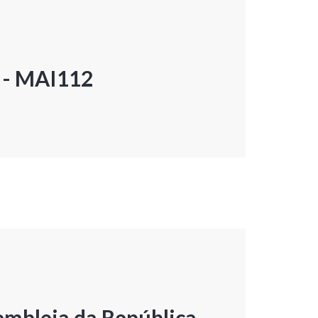
P - MAI112
embleia da República