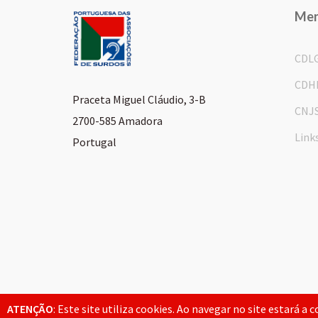
Me
CDL
CDH
Praceta Miguel Cláudio, 3-B
CNJ
2700-585 Amadora
Link
Portugal
© 2026 FPAS. Todos os direitos reservados.
ATENÇÃO
: Este site utiliza cookies. Ao navegar no site estará a 