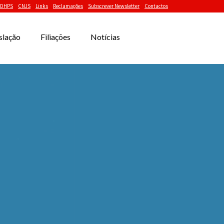
DHPS
CNJS
Links
Reclamações
Subscrever Newsletter
Contactos
slação
Filiações
Notícias