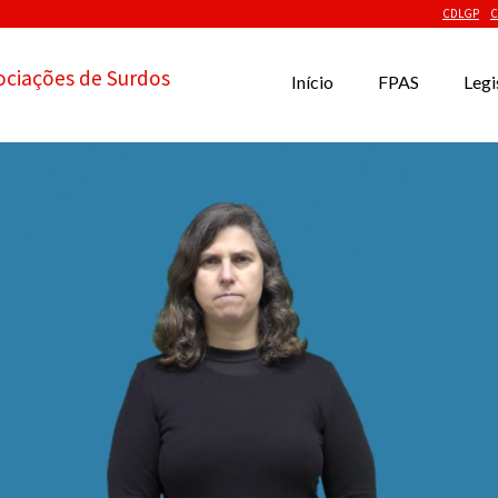
CDLGP
C
ociações de Surdos
Início
FPAS
Legi