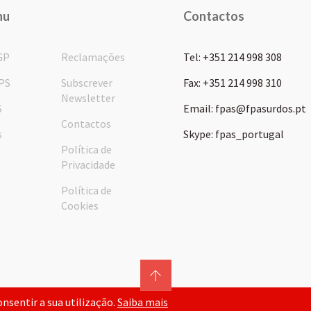
nu
Contactos
GP
Reclamações
Tel: +351 214 998 308
PS
Subscrever
Fax: +351 214 998 310
Newsletter
S
Email: fpas@fpasurdos.pt
Contactos
s
Skype: fpas_portugal
Política de
Privacidade
Política de
Cookies
consentir a sua utilização.
Saiba mais