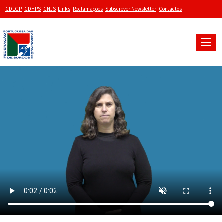
CDLGP
CDHPS
CNJS
Links
Reclamações
Subscrever Newsletter
Contactos
Toggle
naviga