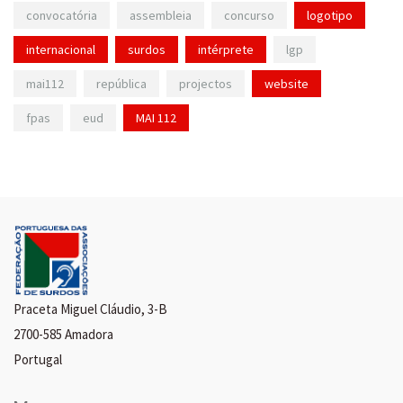
convocatória
assembleia
concurso
logotipo
internacional
surdos
intérprete
lgp
mai112
república
projectos
website
fpas
eud
MAI 112
Praceta Miguel Cláudio, 3-B
2700-585 Amadora
Portugal