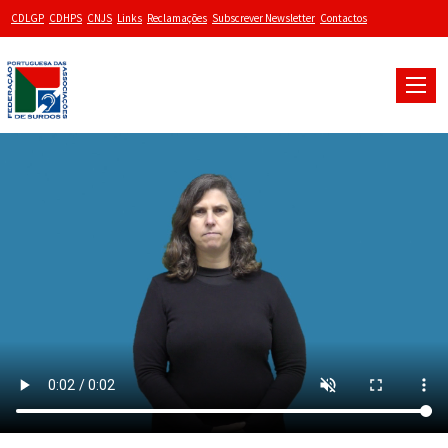
CDLGP
CDHPS
CNJS
Links
Reclamações
Subscrever Newsletter
Contactos
Toggle
naviga