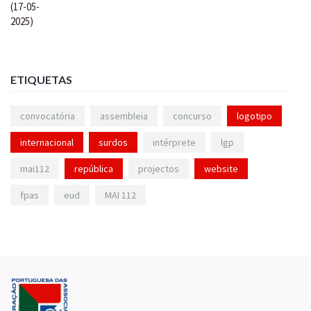
ETIQUETAS
convocatória
assembleia
concurso
logotipo
internacional
surdos
intérprete
lgp
mai112
república
projectos
website
fpas
eud
MAI 112