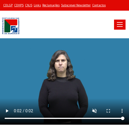
CDLGP
CDHPS
CNJS
Links
Reclamações
Subscrever Newsletter
Contactos
Toggle
naviga