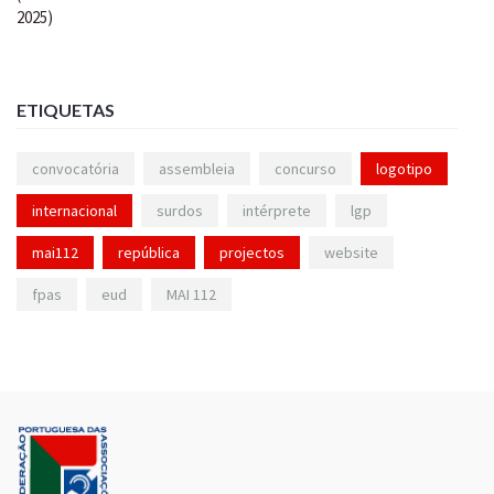
ETIQUETAS
convocatória
assembleia
concurso
logotipo
internacional
surdos
intérprete
lgp
mai112
república
projectos
website
fpas
eud
MAI 112