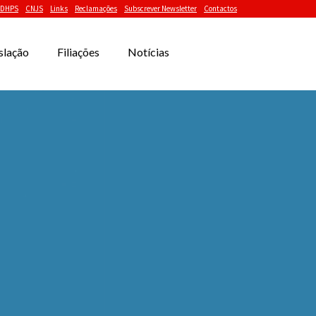
DHPS
CNJS
Links
Reclamações
Subscrever Newsletter
Contactos
slação
Filiações
Notícias