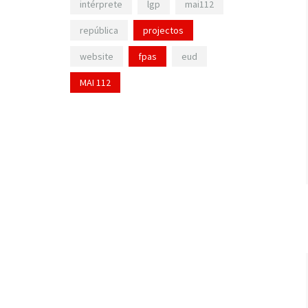
intérprete
lgp
mai112
república
projectos
website
fpas
eud
MAI 112