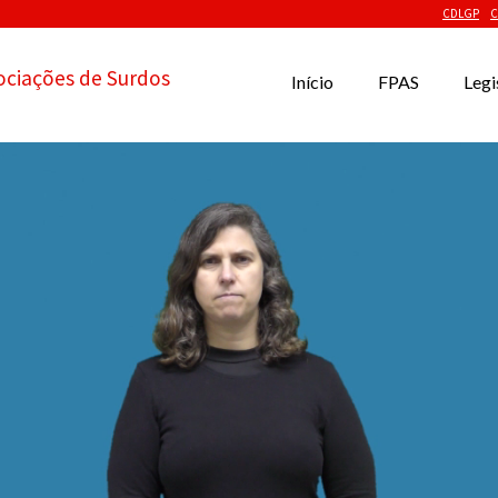
CDLGP
C
ociações de Surdos
Início
FPAS
Legi