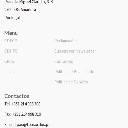
Praceta Miguel Cláudio, 3-B
2700-585 Amadora
Portugal
Menu
CDLGP
Reclamações
CDHPS
Subscrever Newsletter
CNJS
Contactos
Links
Política de Privacidade
Política de Cookies
Contactos
Tel: +351 214 998 308
Fax: +351 214 998 310
Email: fpas@fpasurdos.pt