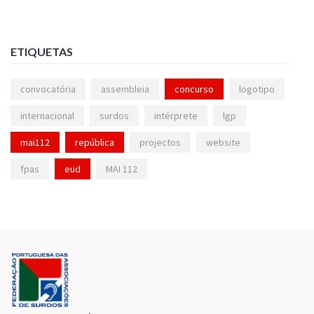
ETIQUETAS
convocatória
assembleia
concurso
logotipo
internacional
surdos
intérprete
lgp
mai112
república
projectos
website
fpas
eud
MAI 112