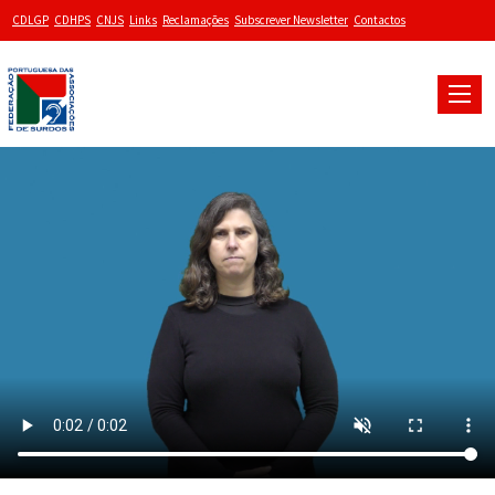
CDLGP
CDHPS
CNJS
Links
Reclamações
Subscrever Newsletter
Contactos
Toggle
naviga