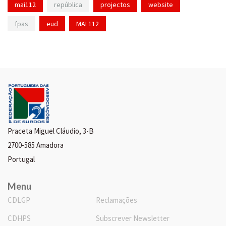
mai112
república
projectos
website
fpas
eud
MAI 112
Praceta Miguel Cláudio, 3-B
2700-585 Amadora
Portugal
Menu
CDLGP
Reclamações
CDHPS
Subscrever Newsletter