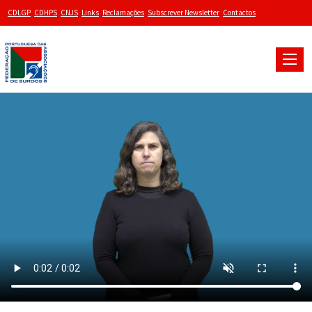
CDLGP
CDHPS
CNJS
Links
Reclamações
Subscrever Newsletter
Contactos
Toggle
naviga