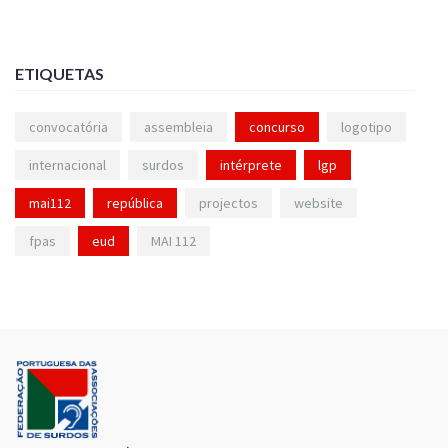
ETIQUETAS
convocatória
assembleia
concurso
logotipo
internacional
surdos
intérprete
lgp
mai112
república
projectos
website
fpas
eud
MAI 112