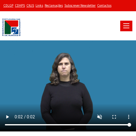
CDLGP
CDHPS
CNJS
Links
Reclamações
Subscrever Newsletter
Contactos
Toggle
naviga