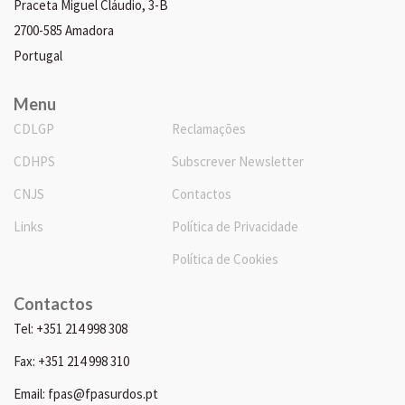
Praceta Miguel Cláudio, 3-B
2700-585 Amadora
Portugal
Menu
CDLGP
Reclamações
CDHPS
Subscrever Newsletter
CNJS
Contactos
Links
Política de Privacidade
Política de Cookies
Contactos
Tel: +351 214 998 308
Fax: +351 214 998 310
Email: fpas@fpasurdos.pt