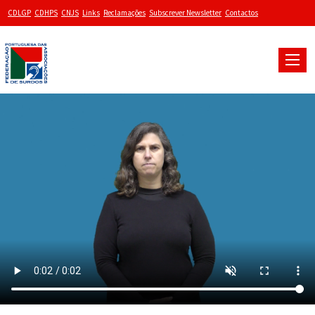
CDLGP
CDHPS
CNJS
Links
Reclamações
Subscrever Newsletter
Contactos
Toggle
naviga