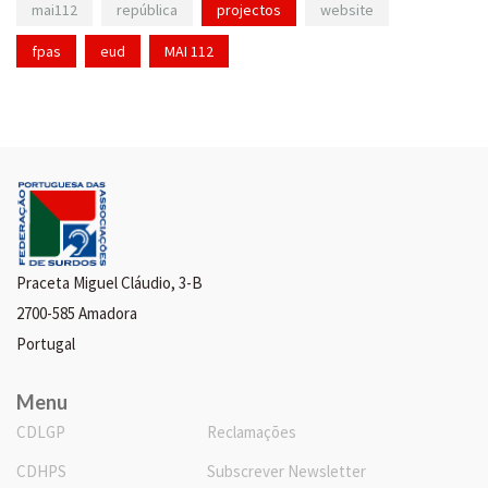
mai112
república
projectos
website
fpas
eud
MAI 112
Praceta Miguel Cláudio, 3-B
2700-585 Amadora
Portugal
Menu
CDLGP
Reclamações
CDHPS
Subscrever Newsletter