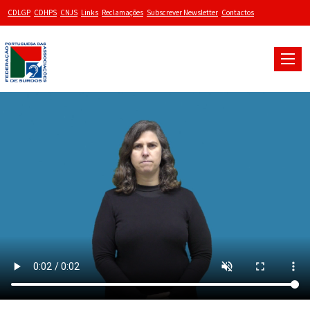
CDLGP
CDHPS
CNJS
Links
Reclamações
Subscrever Newsletter
Contactos
Toggle
naviga