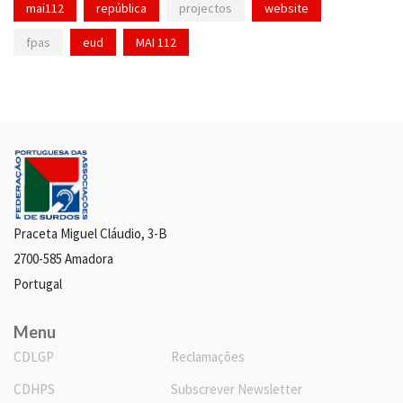
mai112
república
projectos
website
fpas
eud
MAI 112
Praceta Miguel Cláudio, 3-B
2700-585 Amadora
Portugal
Menu
CDLGP
Reclamações
CDHPS
Subscrever Newsletter