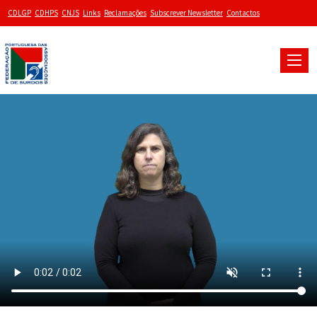
CDLGP
CDHPS
CNJS
Links
Reclamações
Subscrever Newsletter
Contactos
Toggle
naviga