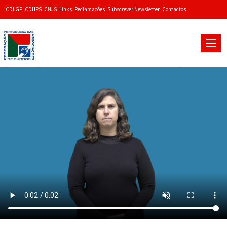
CDLGP
CDHPS
CNJS
Links
Reclamações
Subscrever Newsletter
Contactos
Toggle
naviga