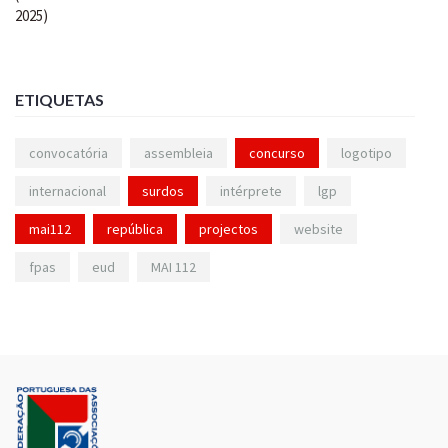
ETIQUETAS
convocatória
assembleia
concurso
logotipo
internacional
surdos
intérprete
lgp
mai112
república
projectos
website
fpas
eud
MAI 112