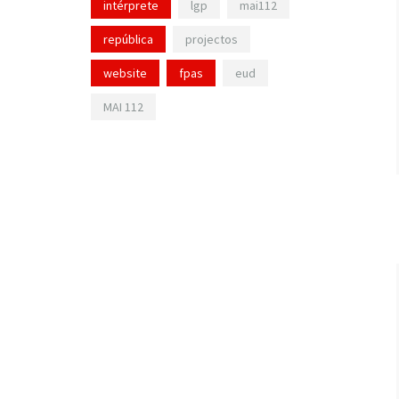
intérprete
lgp
mai112
república
projectos
website
fpas
eud
MAI 112