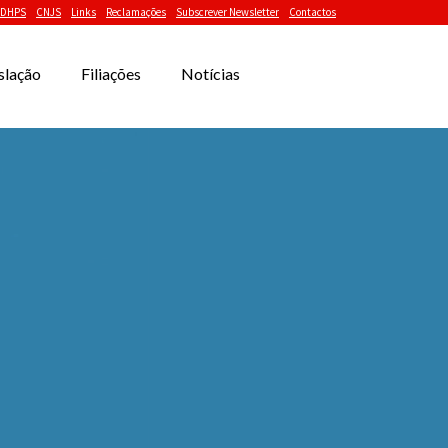
DHPS
CNJS
Links
Reclamações
Subscrever Newsletter
Contactos
slação
Filiações
Notícias