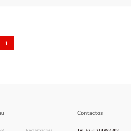
1
nu
Contactos
GP
Reclamações
Tel: +351 214 998 308