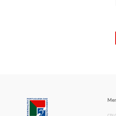
Me
CDL