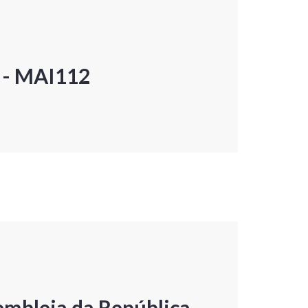
P - MAI112
embleia da República