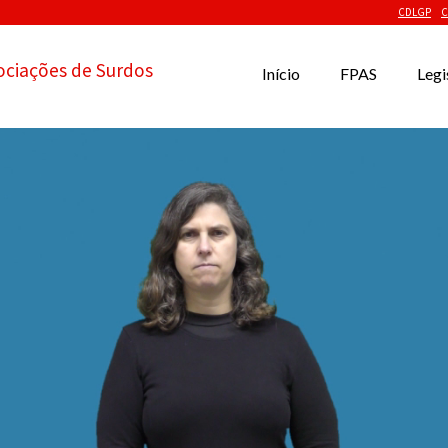
CDLGP
C
ociações de Surdos
Início
FPAS
Legi