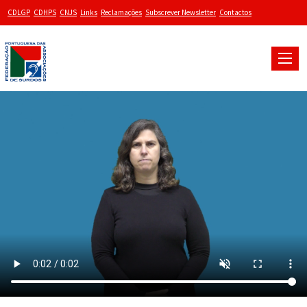
CDLGP
CDHPS
CNJS
Links
Reclamações
Subscrever Newsletter
Contactos
Toggle
naviga