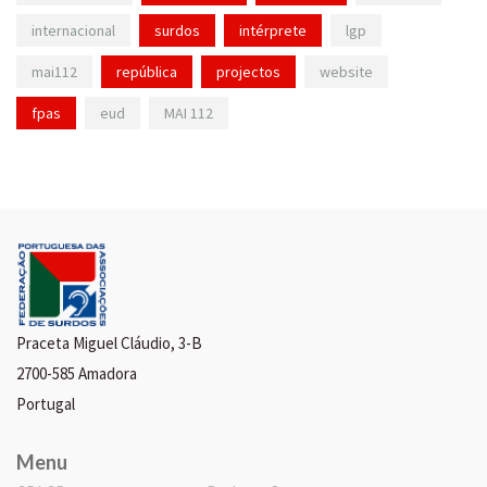
internacional
surdos
intérprete
lgp
mai112
república
projectos
website
fpas
eud
MAI 112
Praceta Miguel Cláudio, 3-B
2700-585 Amadora
Portugal
Menu