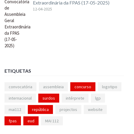
Extraordinária da FPAS (17-05-2025)
12-04-2025
ETIQUETAS
convocatória
assembleia
concurso
logotipo
internacional
surdos
intérprete
lgp
mai112
república
projectos
website
fpas
eud
MAI 112