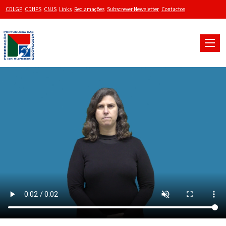
CDLGP
CDHPS
CNJS
Links
Reclamações
Subscrever Newsletter
Contactos
Toggle
naviga