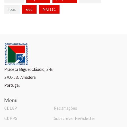
fpas
eud
MAI 112
Praceta Miguel Cláudio, 3-B
2700-585 Amadora
Portugal
Menu
CDLGP
Reclamações
CDHPS
Subscrever Newsletter