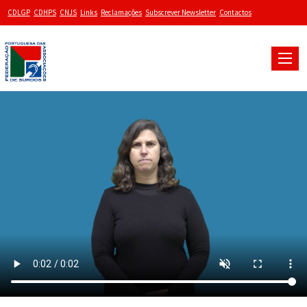
CDLGP
CDHPS
CNJS
Links
Reclamações
Subscrever Newsletter
Contactos
Toggle
naviga