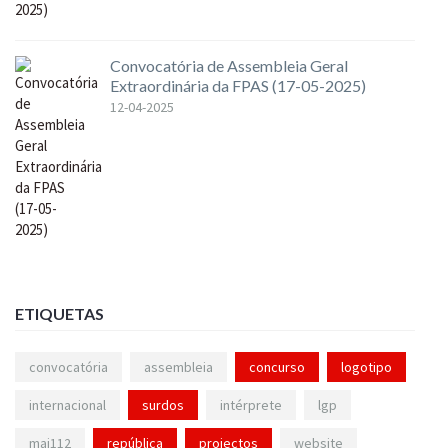
Convocatória de Assembleia Geral
Extraordinária da FPAS (17-05-2025)
12-04-2025
ETIQUETAS
convocatória
assembleia
concurso
logotipo
internacional
surdos
intérprete
lgp
mai112
república
projectos
website