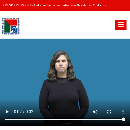
CDLGP
CDHPS
CNJS
Links
Reclamações
Subscrever Newsletter
Contactos
Toggle
naviga