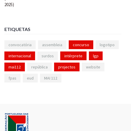
ETIQUETAS
convocatória
assembleia
concurso
logotipo
internacional
surdos
intérprete
lgp
mai112
república
projectos
website
fpas
eud
MAI 112