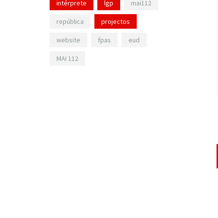
intérprete
lgp
mai112
república
projectos
website
fpas
eud
MAI 112