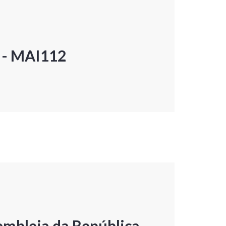
P - MAI112
embleia da República