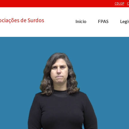
CDLGP
C
ociações de Surdos
Início
FPAS
Legi