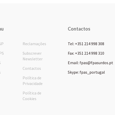
nu
Contactos
GP
Reclamações
Tel: +351 214 998 308
PS
Subscrever
Fax: +351 214 998 310
Newsletter
S
Email: fpas@fpasurdos.pt
Contactos
s
Skype: fpas_portugal
Política de
Privacidade
Política de
Cookies