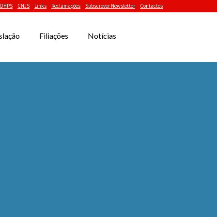
DHPS
CNJS
Links
Reclamações
Subscrever Newsletter
Contactos
slação
Filiações
Notícias