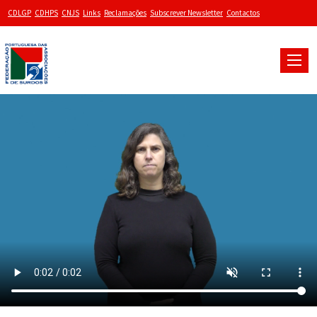
CDLGP
CDHPS
CNJS
Links
Reclamações
Subscrever Newsletter
Contactos
Toggle
naviga