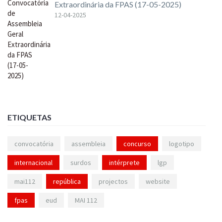
Extraordinária da FPAS (17-05-2025)
12-04-2025
ETIQUETAS
convocatória
assembleia
concurso
logotipo
internacional
surdos
intérprete
lgp
mai112
república
projectos
website
fpas
eud
MAI 112