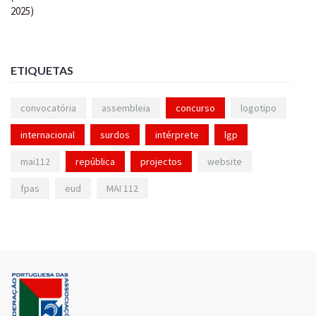
ETIQUETAS
convocatória
assembleia
concurso
logotipo
internacional
surdos
intérprete
lgp
mai112
república
projectos
website
fpas
eud
MAI 112