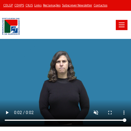
CDLGP
CDHPS
CNJS
Links
Reclamações
Subscrever Newsletter
Contactos
Toggle
naviga