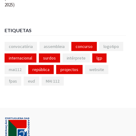
ETIQUETAS
convocatória
assembleia
concurso
logotipo
internacional
surdos
intérprete
lgp
mai112
república
projectos
website
fpas
eud
MAI 112