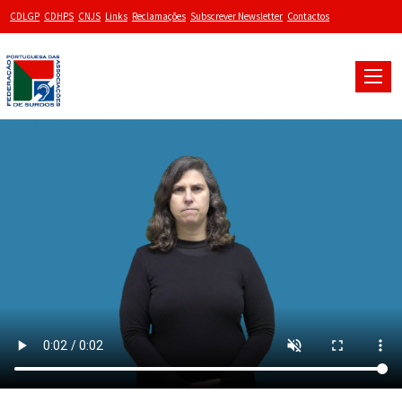
CDLGP
CDHPS
CNJS
Links
Reclamações
Subscrever Newsletter
Contactos
Toggle
naviga