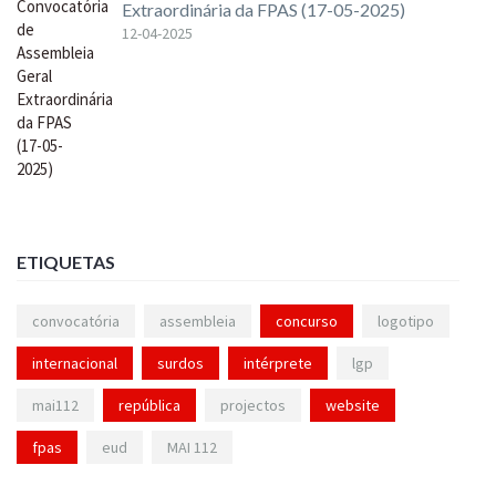
Extraordinária da FPAS (17-05-2025)
12-04-2025
ETIQUETAS
convocatória
assembleia
concurso
logotipo
internacional
surdos
intérprete
lgp
mai112
república
projectos
website
fpas
eud
MAI 112