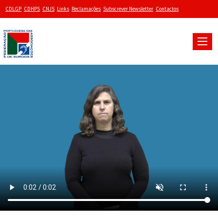
CDLGP
CDHPS
CNJS
Links
Reclamações
Subscrever Newsletter
Contactos
Toggle
naviga