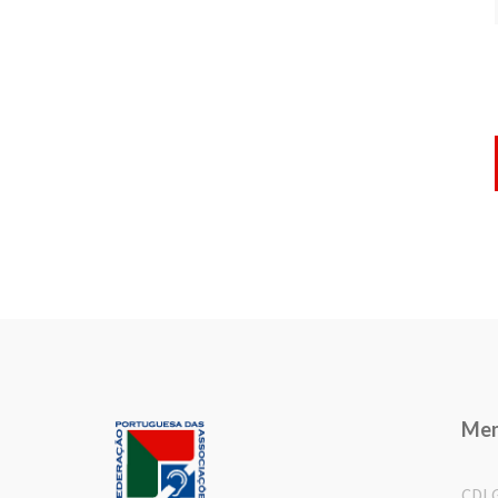
Me
CDL