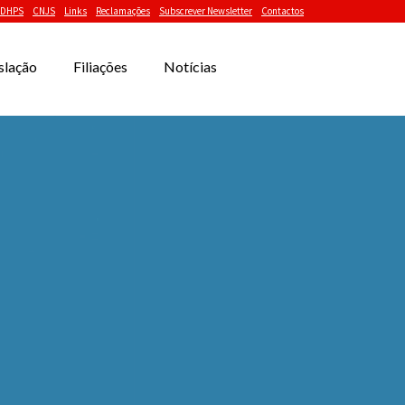
DHPS
CNJS
Links
Reclamações
Subscrever Newsletter
Contactos
slação
Filiações
Notícias