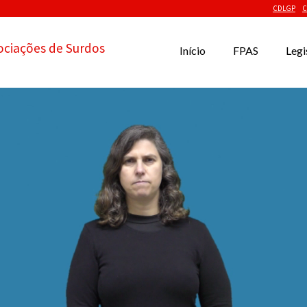
CDLGP
C
ociações de Surdos
Início
FPAS
Legi