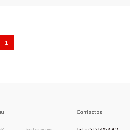
1
nu
Contactos
GP
Reclamações
Tel: +351 214 998 308