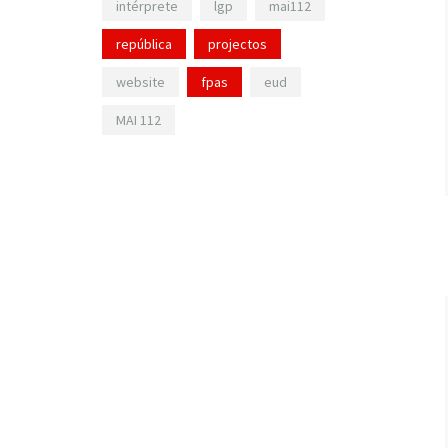
intérprete
lgp
mai112
república
projectos
website
fpas
eud
MAI 112