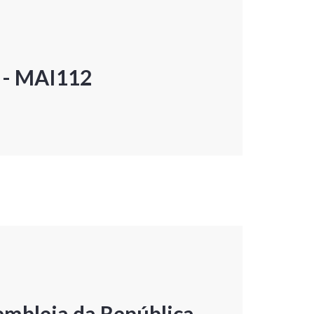
P - MAI112
embleia da República