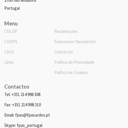
2700-585 Amadora
Portugal
Menu
CDLGP
Reclamações
CDHPS
Subscrever Newsletter
CNJS
Contactos
Links
Política de Privacidade
Política de Cookies
Contactos
Tel: +351 214 998 308
Fax: +351 214 998 310
Email: fpas@fpasurdos.pt
Skype: fpas_portugal