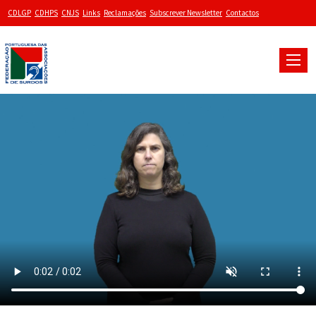
CDLGP
CDHPS
CNJS
Links
Reclamações
Subscrever Newsletter
Contactos
Toggle
naviga