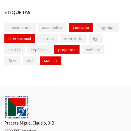
ETIQUETAS
convocatória
assembleia
concurso
logotipo
internacional
surdos
intérprete
lgp
mai112
república
projectos
website
fpas
eud
MAI 112
Praceta Miguel Cláudio, 3-B