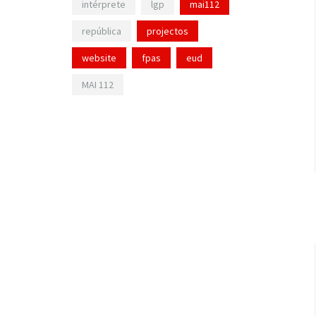
intérprete
lgp
mai112
república
projectos
website
fpas
eud
MAI 112