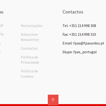
nu
Contactos
GP
Reclamações
Tel: +351 214 998 308
PS
Subscrever
Fax: +351 214 998 310
Newsletter
S
Email: fpas@fpasurdos.pt
Contactos
s
Skype: fpas_portugal
Política de
Privacidade
Política de
Cookies