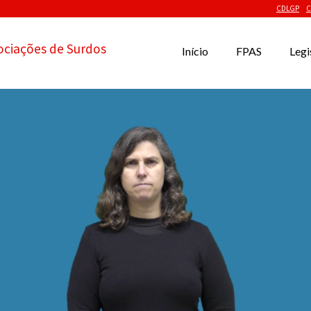
CDLGP
C
ociações de Surdos
Início
FPAS
Legi