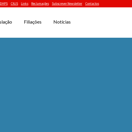
DHPS
CNJS
Links
Reclamações
Subscrever Newsletter
Contactos
slação
Filiações
Notícias