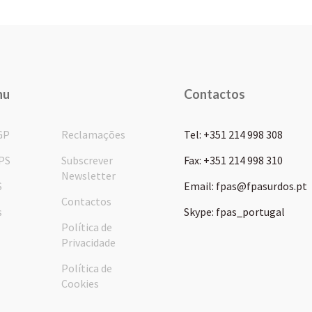
nu
Contactos
GP
Reclamações
Tel: +351 214 998 308
PS
Subscrever
Fax: +351 214 998 310
Newsletter
S
Email: fpas@fpasurdos.pt
Contactos
s
Skype: fpas_portugal
Política de
Privacidade
Política de
Cookies