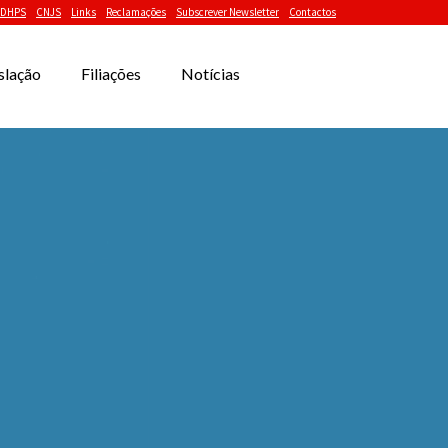
DHPS
CNJS
Links
Reclamações
Subscrever Newsletter
Contactos
slação
Filiações
Notícias