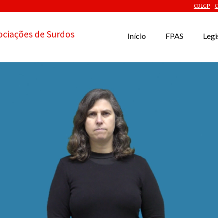
CDLGP
C
ociações de Surdos
Início
FPAS
Legi