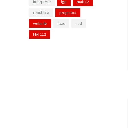
intérprete
lgp
mai112
república
projectos
website
fpas
eud
MAI 112