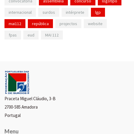
convocatória
assembleia
concurso
logotipo
internacional
surdos
intérprete
lgp
mai112
república
projectos
website
fpas
eud
MAI 112
Praceta Miguel Cláudio, 3-B
2700-585 Amadora
Portugal
Menu