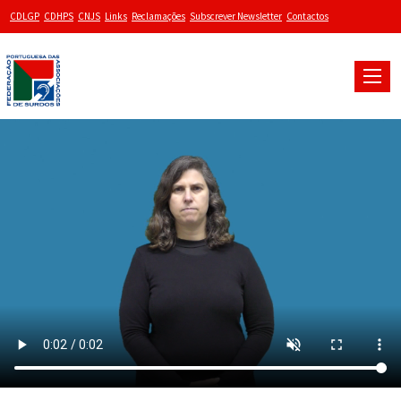
CDLGP
CDHPS
CNJS
Links
Reclamações
Subscrever Newsletter
Contactos
Toggle
naviga