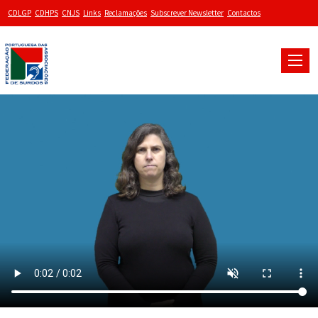
CDLGP
CDHPS
CNJS
Links
Reclamações
Subscrever Newsletter
Contactos
Toggle
naviga