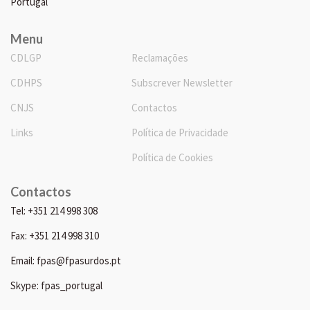
Portugal
Menu
CDLGP
Reclamações
CDHPS
Subscrever Newsletter
CNJS
Contactos
Links
Política de Privacidade
Política de Cookies
Contactos
Tel: +351 214 998 308
Fax: +351 214 998 310
Email: fpas@fpasurdos.pt
Skype: fpas_portugal