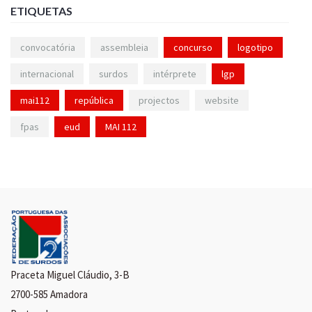
ETIQUETAS
convocatória
assembleia
concurso
logotipo
internacional
surdos
intérprete
lgp
mai112
república
projectos
website
fpas
eud
MAI 112
Praceta Miguel Cláudio, 3-B
2700-585 Amadora