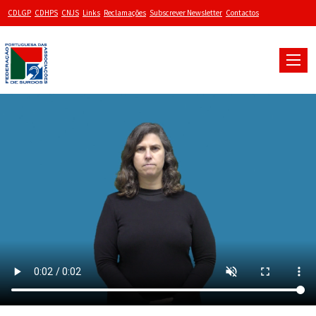
CDLGP
CDHPS
CNJS
Links
Reclamações
Subscrever Newsletter
Contactos
Toggle
naviga