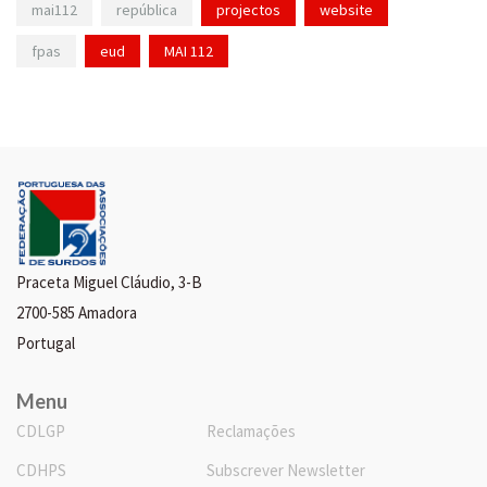
mai112
república
projectos
website
fpas
eud
MAI 112
Praceta Miguel Cláudio, 3-B
2700-585 Amadora
Portugal
Menu
CDLGP
Reclamações
CDHPS
Subscrever Newsletter