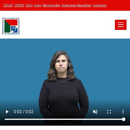
CDLGP
CDHPS
CNJS
Links
Reclamações
Subscrever Newsletter
Contactos
Toggle
naviga