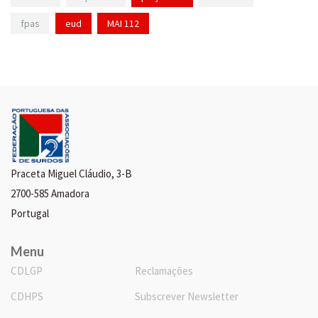
fpas
eud
MAI 112
Praceta Miguel Cláudio, 3-B
2700-585 Amadora
Portugal
Menu
CDLGP
Reclamações
CDHPS
Subscrever Newsletter