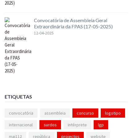
Convocatória de Assembleia Geral
Extraordinária da FPAS (17-05-2025)
12-04-2025
ETIQUETAS
convocatória
assembleia
concurso
logotipo
internacional
surdos
intérprete
lgp
mai112
república
projectos
website