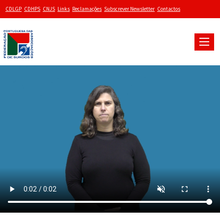
CDLGP
CDHPS
CNJS
Links
Reclamações
Subscrever Newsletter
Contactos
Toggle
naviga