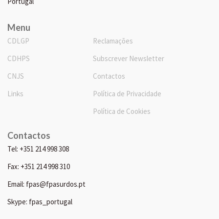
Portugal
Menu
CDLGP
Reclamações
CDHPS
Subscrever Newsletter
CNJS
Contactos
Links
Política de Privacidade
Política de Cookies
Contactos
Tel: +351 214 998 308
Fax: +351 214 998 310
Email: fpas@fpasurdos.pt
Skype: fpas_portugal