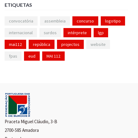
ETIQUETAS
convocatória
assembleia
concurso
logotipo
internacional
surdos
intérprete
lgp
mai112
república
projectos
website
fpas
eud
MAI 112
Praceta Miguel Cláudio, 3-B
2700-585 Amadora