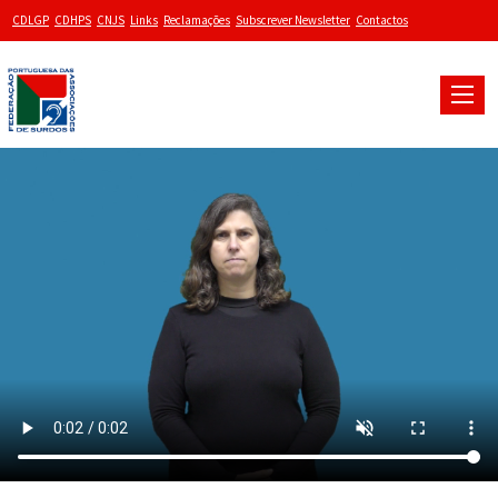
CDLGP
CDHPS
CNJS
Links
Reclamações
Subscrever Newsletter
Contactos
Toggle
naviga