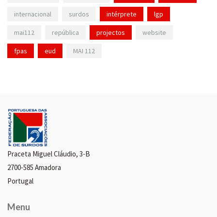
internacional
surdos
intérprete
lgp
mai112
república
projectos
website
fpas
eud
MAI 112
Praceta Miguel Cláudio, 3-B
2700-585 Amadora
Portugal
Menu