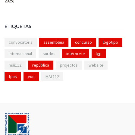
ETIQUETAS
convocatória
assembleia
concurso
logotipo
internacional
surdos
intérprete
lgp
mai112
república
projectos
website
fpas
eud
MAI 112