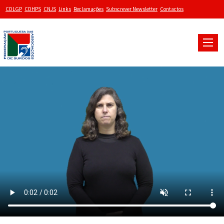
CDLGP
CDHPS
CNJS
Links
Reclamações
Subscrever Newsletter
Contactos
Toggle
naviga