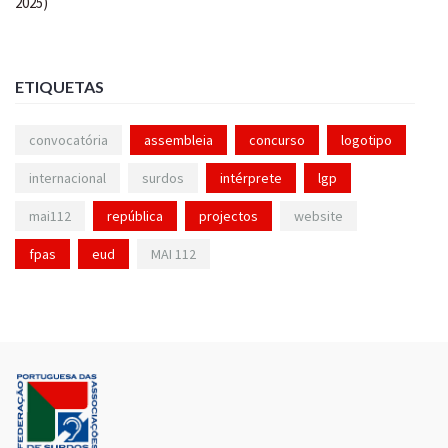
ETIQUETAS
convocatória
assembleia
concurso
logotipo
internacional
surdos
intérprete
lgp
mai112
república
projectos
website
fpas
eud
MAI 112