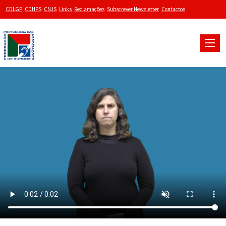
CDLGP
CDHPS
CNJS
Links
Reclamações
Subscrever Newsletter
Contactos
Toggle
naviga