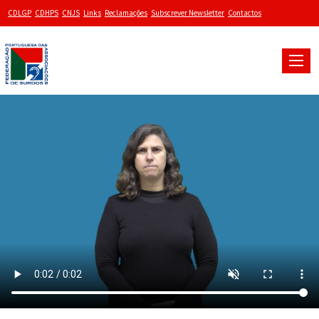
CDLGP
CDHPS
CNJS
Links
Reclamações
Subscrever Newsletter
Contactos
Toggle
naviga