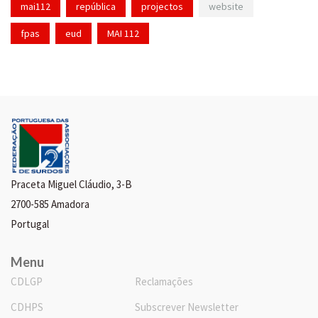
mai112
república
projectos
website
fpas
eud
MAI 112
Praceta Miguel Cláudio, 3-B
2700-585 Amadora
Portugal
Menu
CDLGP
Reclamações
CDHPS
Subscrever Newsletter