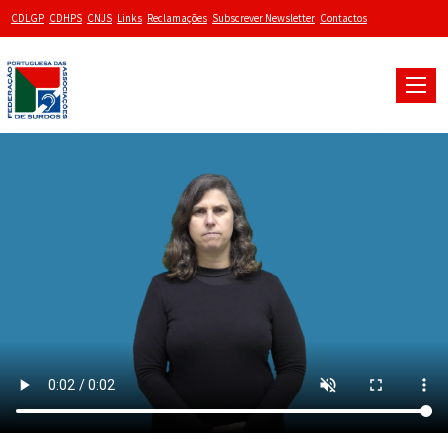
CDLGP
CDHPS
CNJS
Links
Reclamações
Subscrever Newsletter
Contactos
Toggle
naviga