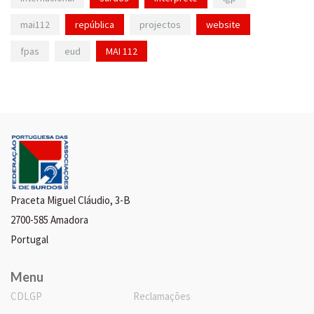
mai112
república
projectos
website
fpas
eud
MAI 112
Praceta Miguel Cláudio, 3-B
2700-585 Amadora
Portugal
Menu
CDLGP
Reclamações