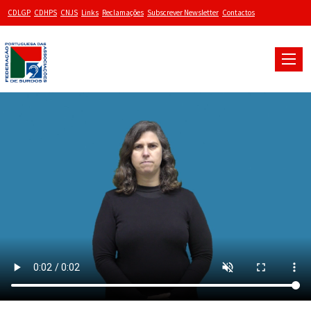
CDLGP
CDHPS
CNJS
Links
Reclamações
Subscrever Newsletter
Contactos
Toggle
naviga