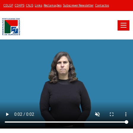
CDLGP
CDHPS
CNJS
Links
Reclamações
Subscrever Newsletter
Contactos
Toggle
naviga