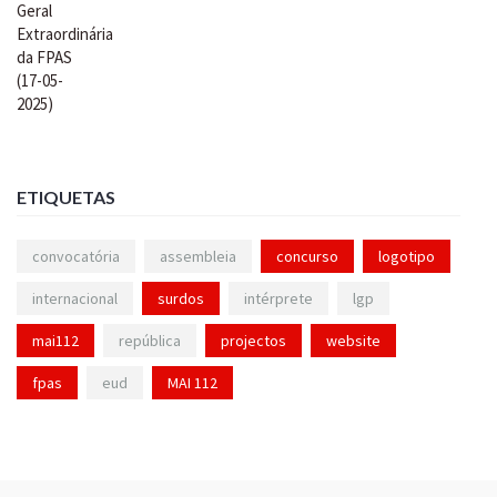
ETIQUETAS
convocatória
assembleia
concurso
logotipo
internacional
surdos
intérprete
lgp
mai112
república
projectos
website
fpas
eud
MAI 112